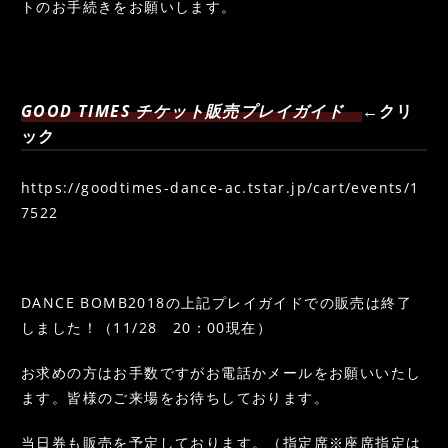
トのお手続きをお願いします。
NEWS
CONTENT
ご入会はこちら
GOOD TIMES チケット販売プレイガイド
←クリ
ック
公式LINE
ACCESS
https://goodtimes-dance-ac.tstar.jp/cart/events/1
7522
DANCE BOMB2018の上記プレイガイドでの販売は終了
しました！（11/28 20：00現在）
お求めの方はお手数ですがお電話かメールをお願いいたし
ます。皆様のご来場をお待ちしております。
当日券も販売を予定しております。（指定席※座席指定は