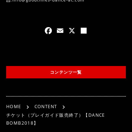
F
E
X
共
a
m
有
c
ai
e
l
b
コンテンツ一覧
o
o
k
HOME
CONTENT
チケット（プレイガイド販売終了）【DANCE
BOMB2018】